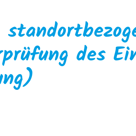
, standortbezog
rprüfung des Ein
ung)