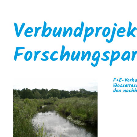
Verbundprojek
Forschungspa
F+E-Vorha
Wasserres
den nachh