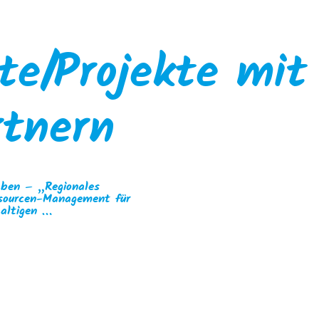
te/Projekte mit
rtnern
ben – „Regionales
sourcen-Management für
altigen …