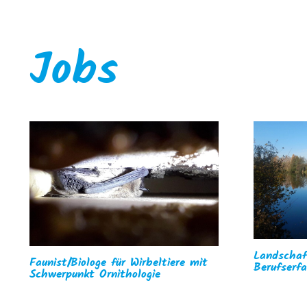
Jobs
Landschaf
Faunist/Biologe für Wirbeltiere mit
Berufserf
Schwerpunkt Ornithologie