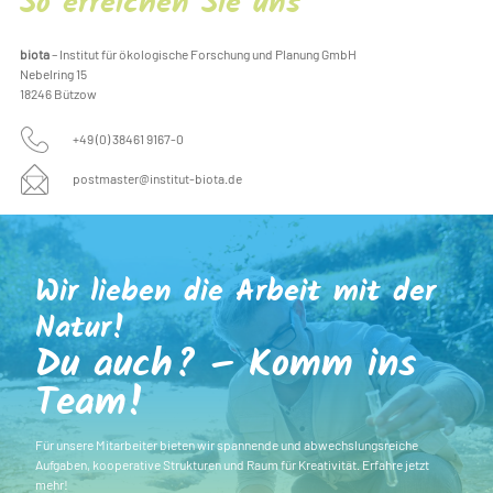
So erreichen Sie uns
biota
–
Institut für ökologische Forschung und Planung GmbH
Nebelring 15
18246 Bützow
+49 (0) 38461 9167-0
postmaster@institut-biota.de
Wir lieben die Arbeit mit der
Natur!
Du auch? – Komm ins
Team!
Für unsere Mitarbeiter bieten wir spannende und abwechslungsreiche
Aufgaben, kooperative Strukturen und Raum für Kreativität. Erfahre jetzt
mehr!