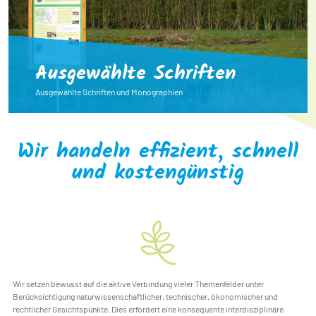
Ausgewählte Schriften
Ausgewählte Schriften und Monographien
Wir handeln effizient, schnell
und kostengünstig
Wir setzen bewusst auf die aktive Verbindung vieler Themenfelder unter
Berücksichtigung naturwissenschaftlicher, technischer, ökonomischer und
rechtlicher Gesichtspunkte. Dies erfordert eine konsequente interdisziplinäre