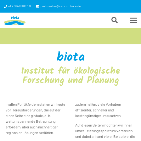
+49 38461 9167-0
postmaster@institut-biota.de
biota
Institut für ökologische
Forschung und Planung
In allen Politikfeldern stehen wir heute
zudem helfen, viele Vorhaben
vor Herausforderungen, die auf der
effizienter, schneller und
einen Seite eine globale, d. h.
kostengünstiger umzusetzen.
weltumspannende Betrachtung
Auf diesen Seiten möchten wir Ihnen
erfordern, aber auch nachhaltiger
unser Leistungsspektrum vorstellen
regionaler Lösungen bedürfen.
und dabei anhand vieler Beispiele, die