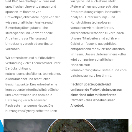
Seit 1993 beschäftigen wir uns mit
wir gerne und auch etwas stolz
spezifischen Umweltbelangen und
„Referenz“ nennen, unsere Art der
spannen im Rahmen von
Problemlösung zeigen. Innovative
Umweltprojekten den Bogen von der
Analyse-, Untersuchungs- und
wissenschaftlichen Analyse und
Konstruktionstechnologien
Bewertung über gutachtliche,
versuchen wir mit bewährten,
strategische und konzeptionelle
anerkannten Methoden zu verbinden.
Arbeiten bis zur Planung und
Unsere Mitarbeiter sind auf ihrem
Umsetzung verschiedenartigster
Gebiet umfassend ausgebildet,
Vorhaben.
entsprechend motiviert und arbeiten
im Team. Unsere Unternehmenskultur
Wir setzen bewusst auf die aktive
wird von partnerschaftlichem
Verbindung vieler Themenfelder unter
Handeln, von
Berücksichtigung
Verantwortungsbewusstsein und vom
naturwissenschaftlicher, technischer,
Leistungsprinzip bestimmt.
ökonomischer und rechtlicher
Gesichtspunkte. Dies erfordert eine
Fachlich überzeugende und
konsequente interdisziplinäre Sicht-
umfassende Projektleistungen aus
und Arbeitsweise und somit die
einer Hand oder mit bewährten
Beteiligung verschiedenster
Partnern – dies ist daher unser
Fachleute in unserem Hause. Die
Angebot.
Nutzung von Synergieeffekten kann