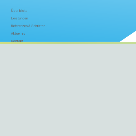
Über biota
Leistungen
Referenzen & Schriften
Aktuelles
Kontakt
Suche
Impressum
Datenschutz
Copyrights
Nutzungsbedingungen
© 2023 – 2026 biota