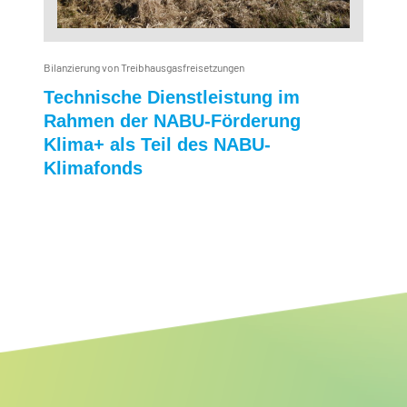
Bilanzierung von Treibhausgasfreisetzungen
Al
Technische Dienstleistung im
B
Rahmen der NABU-Förderung
F
Klima+ als Teil des NABU-
e
Klimafonds
O