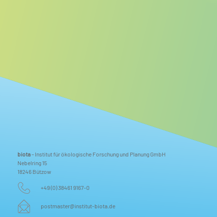
biota
– Institut für ökologische Forschung und Planung GmbH
Nebelring 15
18246 Bützow
+49 (0) 38461 9167-0
postmaster@institut-biota.de