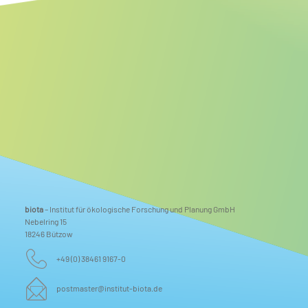
biota
– Institut für ökologische Forschung und Planung GmbH
Nebelring 15
18246 Bützow
+49 (0) 38461 9167-0
postmaster@institut-biota.de