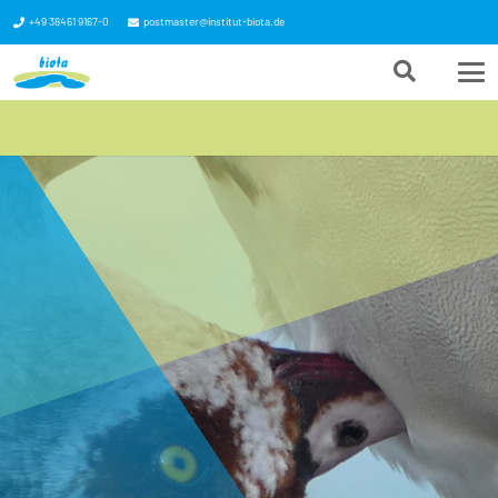
+49 38461 9167-0
postmaster@institut-biota.de