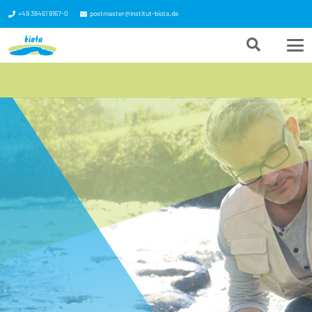
+49 38461 9167-0
postmaster@institut-biota.de