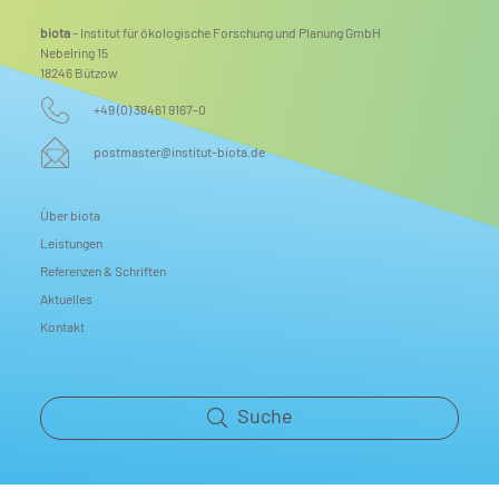
biota
– Institut für ökologische Forschung und Planung GmbH
Nebelring 15
18246 Bützow
+49 (0) 38461 9167-0
postmaster@institut-biota.de
Über biota
Leistungen
Referenzen & Schriften
Aktuelles
Kontakt
Suche