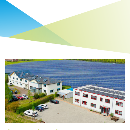
Umweltforschung
Gewässerschutz
Hydrologie, Hydraulik, Hochwasserschutz,
Siedlungswasserwirtschaft
Naturschutzfachplanung
Genehmigungsplanung Umwelt- und Naturschutz
Biologische Kartierungen und Fachgutachten
Ökologische-/Umweltbaubegleitung
Naturbasierte Lösungen und Ökosystemleistungen
Boden-, Auen- und Moorschutz
Klimaschutz und -anpassungen
Ländliche Entwicklung, Tourismus, weitere
Konzepte/Planungen, Schulung und Beratung
Geodatenverarbeitung