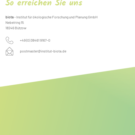
So erreichen Sie uns
biota
– Institut für ökologische Forschung und Planung GmbH
Nebelring 15
18246 Bützow
+49 (0) 38461 9167-0
postmaster@institut-biota.de