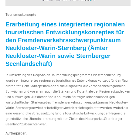
Tourismuskonzepte
Erarbeitung eines integrierten regionalen
touristischen Entwicklungskonzeptes für
den Fremdenverkehrsschwerpunktraum
Neukloster-Warin-Sternberg (Ämter
Neukloster-Warin sowie Sternberger
Seenlandschaft)
In Umsetzung des Regionalen Raumordnungsprogramms Westmecklenburg
wurde ein integriertes regionales touristisches Entwicklungskonzept für den Raum
erarbeitet. Dem Konzept kam dabei die Aufgabe zu, die vorhandenen regionalen
Schwächen und vor allem auch die Stärken und Potentiale der Region aufzudecken
und aufzuzeigen. Auf dieser Basis sollte ein Beitrag zu einer nachhaltigen
wirtschaftlichen Stärkung des Fremdenverkehrsschwerpunktraums Neukloster-
Warin-Sternberg sowie der beteiligten Amtsbereiche geleistet werden, wobei als
eine wesentliche Voraussetzung für die touristische Entwicklung der Region die
grundsätzliche Übereinstimmung mit den Zielen des Naturparks „Sternberger
Seenland“ zu beachten war.
Auftraggeber: