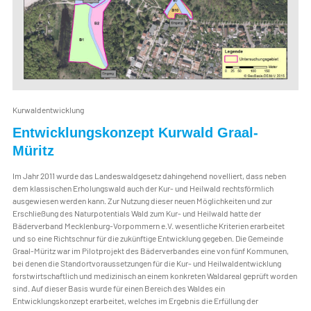
Kurwaldentwicklung
Entwicklungskonzept Kurwald Graal-
Müritz
Im Jahr 2011 wurde das Landeswaldgesetz dahingehend novelliert, dass neben
dem klassischen Erholungswald auch der Kur- und Heilwald rechtsförmlich
ausgewiesen werden kann. Zur Nutzung dieser neuen Möglichkeiten und zur
Erschließung des Naturpotentials Wald zum Kur- und Heilwald hatte der
Bäderverband Mecklenburg-Vorpommern e.V. wesentliche Kriterien erarbeitet
und so eine Richtschnur für die zukünftige Entwicklung gegeben. Die Gemeinde
Graal-Müritz war im Pilotprojekt des Bäderverbandes eine von fünf Kommunen,
bei denen die Standortvoraussetzungen für die Kur- und Heilwaldentwicklung
forstwirtschaftlich und medizinisch an einem konkreten Waldareal geprüft worden
sind. Auf dieser Basis wurde für einen Bereich des Waldes ein
Entwicklungskonzept erarbeitet, welches im Ergebnis die Erfüllung der