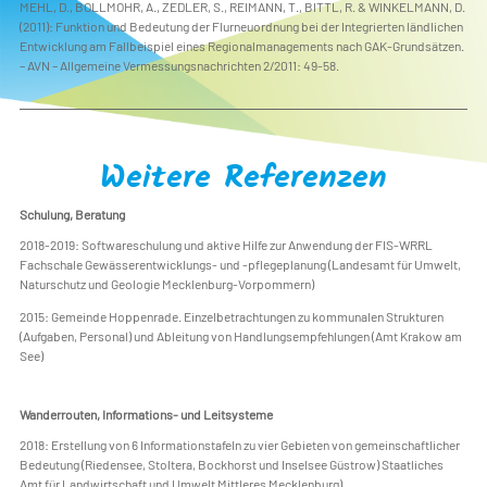
MEHL, D., BOLLMOHR, A., ZEDLER, S., REIMANN, T., BITTL, R. & WINKELMANN, D.
(2011): Funktion und Bedeutung der Flurneuordnung bei der Integrierten ländlichen
Entwicklung am Fallbeispiel eines Regionalmanagements nach GAK-Grundsätzen.
– AVN – Allgemeine Vermessungsnachrichten 2/2011: 49-58.
Weitere Referenzen
Schulung, Beratung
2018-2019: Softwareschulung und aktive Hilfe zur Anwendung der FIS-WRRL
Fachschale Gewässerentwicklungs- und -pflegeplanung (Landesamt für Umwelt,
Naturschutz und Geologie Mecklenburg-Vorpommern)
2015: Gemeinde Hoppenrade. Einzelbetrachtungen zu kommunalen Strukturen
(Aufgaben, Personal) und Ableitung von Handlungsempfehlungen (Amt Krakow am
See)
Wanderrouten, Informations- und Leitsysteme
2018: Erstellung von 6 Informationstafeln zu vier Gebieten von gemeinschaftlicher
Bedeutung (Riedensee, Stoltera, Bockhorst und Inselsee Güstrow) Staatliches
Amt für Landwirtschaft und Umwelt Mittleres Mecklenburg)