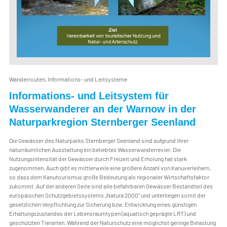
Wanderrouten, Informations- und Leitsysteme
Informations- und Leitsystem für
Wasserwanderer an der Warnow in der
Naturparkregion Sternberger Seenland
Die Gewässer des Naturparks Sternberger Seenland sind aufgrund ihrer
naturräumlichen Ausstattung ein beliebtes Wasserwanderrevier. Die
Nutzungsintensität der Gewässer durch Freizeit und Erholung hat stark
zugenommen. Auch gibt es mittlerweile eine größere Anzahl von Kanuverleihern,
so dass dem Kanutourismus große Bedeutung als regionaler Wirtschaftsfaktor
zukommt. Auf der anderen Seite sind alle befahrbaren Gewässer Bestandteil des
europäischen Schutzgebietssystems „Natura 2000“ und unterliegen somit der
gesetzlichen Verpflichtung zur Sicherung bzw. Entwicklung eines günstigen
Erhaltungszustandes der Lebensraumtypen (aquatisch geprägte LRT) und
geschützten Tierarten. Während der Naturschutz eine möglichst geringe Belastung