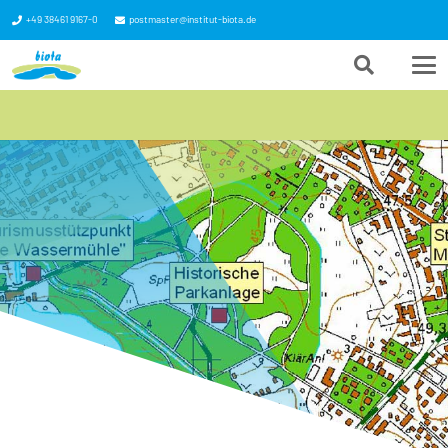
+49 38461 9167-0
postmaster@institut-biota.de