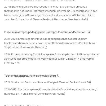
2014: Erstellung einer Feinkonzeption für eine naturparkübergreifende
thematische Naturpark-Radroute unter dem Oberthema „Bienenstrasse“ in den
Naturparkregionen Sternberger Seenland und Nossentiner/Schwinzer Heide
zwischen Schwerin und Plau am See (Amt Sternberger Seenlandschaft)
Museumskonzepte, pädagogische Konzepte, Moderation/Mediation u. Ä.
2021-2022: Erstellung einer museumspädagogischen Ausstellung zum
Insektensterben am Beispiel von Schmetterlingsbiozönosen in Mecklenburg-
Vorpommern (Universität Hamburg)
2015: Projektinitiierung „Entwicklung eines Schulangebotes mit Bildungsinhalten
zur Flüchtlingsproblematik im Wolhyniermuseum in Linstow“ (Heimatverein
Linstow e. V.)
Tourismuskonzepte, Kurwaldentwicklung u. Ä.
2021: Studie zum Denkmalschutz im Windpark Tarnow (Denker & Wulf AG)
2015-2017: Erarbeitung eines Konzeptes für die Entwicklung eines Kurwaldes, 1.
BA und 2. BA in Graal Müritz (Gemeinde Graal Müritz)