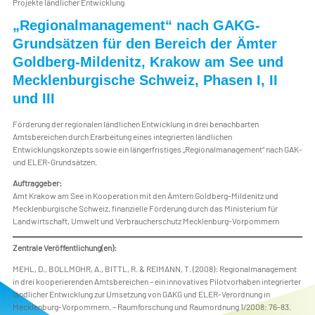
Projekte ländlicher Entwicklung
„Regionalmanagement“ nach GAKG-
Grundsätzen für den Bereich der Ämter
Goldberg-Mildenitz, Krakow am See und
Mecklenburgische Schweiz, Phasen I, II
und III
Förderung der regionalen ländlichen Entwicklung in drei benachbarten
Amtsbereichen durch Erarbeitung eines integrierten ländlichen
Entwicklungskonzepts sowie ein längerfristiges „Regionalmanagement“ nach GAK-
und ELER-Grundsätzen.
Auftraggeber:
Amt Krakow am See in Kooperation mit den Ämtern Goldberg-Mildenitz und
Mecklenburgische Schweiz, finanzielle Förderung durch das Ministerium für
Landwirtschaft, Umwelt und Verbraucherschutz Mecklenburg-Vorpommern
Zentrale Veröffentlichung(en):
MEHL, D., BOLLMOHR, A., BITTL, R. & REIMANN, T. (2008): Regionalmanagement
in drei kooperierenden Amtsbereichen – ein innovatives Pilotvorhaben integrierter
ländlicher Entwicklung zur Umsetzung von GAKG und ELER-Verordnung in
Mecklenburg-Vorpommern. – Raumforschung und Raumordnung 1/2008: 76-83.