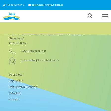
+49 38461 9167-0
postmaster@institut-biota.de
biota
– Institut für ökologische Forschung und Planung GmbH
Nebelring 15
18246 Bützow
+49 (0) 38461 9167-0
postmaster@institut-biota.de
Über biota
Leistungen
Referenzen & Schriften
Aktuelles
Kontakt