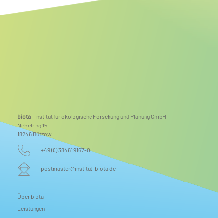
biota
– Institut für ökologische Forschung und Planung GmbH
Nebelring 15
18246 Bützow
+49 (0) 38461 9167-0
postmaster@institut-biota.de
Über biota
Leistungen