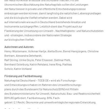
der Natur konkreter erfassbar und sichtbarer machen. Mit der
ökonomischen Abschätzung des Naturkapitals sollen die Leistungen
der Natur besser in private und öffentliche Entscheidungsprozesse
einbezogen werden können, damit langfristig die natürlichen Lebensgrundlagen
und die biologische Vielfalt erhalten werden. Dabei wird
auf internationale wie auch in Deutschland bestehende Ansätze und
Instrumente zurückgegriffen. Letztlich dient das Projekt auch zur
Flankierung der Umsetzung von Umwelt-, Nachhaltigkeits- und Naturschutzzielen
und -strategien, insbesondere der Nationalen Strategie
zur biologischen Vielfalt.
Autorinnen und Autoren:
Henry Wüstemann, Volkmar Hartje, Aletta Bonn, Bernd Hansjürgens, Christine
Bertram, Alexandra Dehnhardt,
Ralf Döring, Ulrike Doyle, Peter Elsasser, Dietmar Mehl,
Bernhard Osterburg, Katrin Rehdanz, Irene Ring, Mathias
Scholz, Katrin Vohland
Förderung und Fachbetreuung:
Naturkapital Deutschland – TEEB DE« wird als Forschungs-
und Entwicklungsvorhaben im Rahmen des Umweltforschungs-
plans durch das Bundesamt für Naturschutz (BfN) mit Mitteln
des Bundesministeriums für Umwelt, Naturschutz, Bau- und Reaktorsicherheit
(BMUB) gefördert. Fachbetreuung: BfN, Fach-
gebiet I 2.1 Recht, Ökonomie und umweltverträgliche regionale Entwicklung.