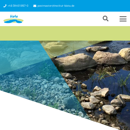
+49 38461 9167-0
postmaster@institut-biota.de