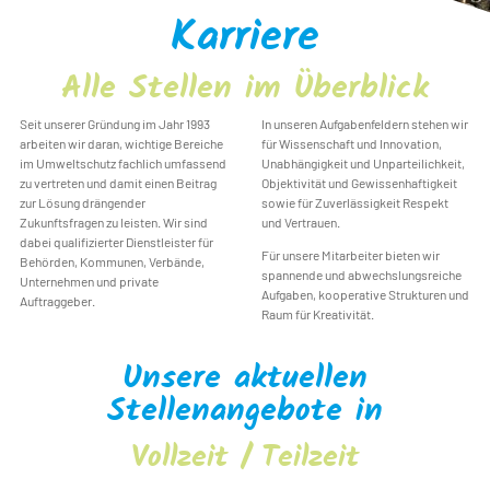
Karriere
Alle Stellen im Überblick
Seit unserer Gründung im Jahr 1993
In unseren Aufgabenfeldern stehen wir
arbeiten wir daran, wichtige Bereiche
für Wissenschaft und Innovation,
im Umweltschutz fachlich umfassend
Unabhängigkeit und Unparteilichkeit,
zu vertreten und damit einen Beitrag
Objektivität und Gewissenhaftigkeit
zur Lösung drängender
sowie für Zuverlässigkeit Respekt
Zukunftsfragen zu leisten. Wir sind
und Vertrauen.
dabei qualifizierter Dienstleister für
Für unsere Mitarbeiter bieten wir
Behörden, Kommunen, Verbände,
spannende und abwechslungsreiche
Unternehmen und private
Aufgaben, kooperative Strukturen und
Auftraggeber.
Raum für Kreativität.
Unsere aktuellen
Stellenangebote in
Vollzeit / Teilzeit