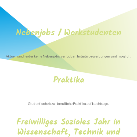
Nebenjobs / Werkstudenten
Aktuell sind leider keine Nebenjobs verfügbar. Initiativbewerbungen sind möglich.
Faunist/Biologe für Wirbeltiere mit Schwerpunkt
Ornithologie
Landschafts-/Umweltplaner mit Berufserfahrung
Praktika
Studentische bzw. berufliche Praktika auf Nachfrage.
Freiwilliges Soziales Jahr in
Wissenschaft, Technik und