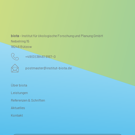
biota
– Institut für ökologische Forschung und Planung GmbH
Nebelring 15
18246 Bützow
+49 (0) 38461 9167-0
postmaster@institut-biota.de
Über biota
Leistungen
Referenzen & Schriften
Aktuelles
Kontakt