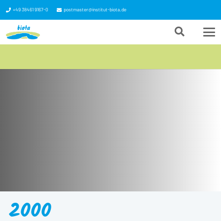
+49 38461 9167-0
postmaster@institut-biota.de
2000