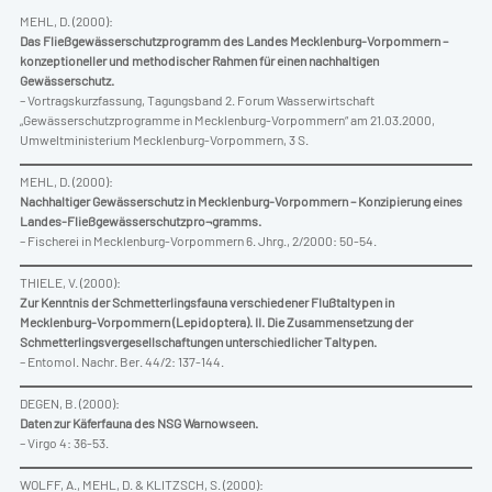
MEHL, D. (2000):
Das Fließgewässerschutzprogramm des Landes Mecklenburg-Vorpommern –
konzeptioneller und methodischer Rahmen für einen nachhaltigen
Gewässerschutz.
– Vortragskurzfassung, Tagungsband 2. Forum Wasserwirtschaft
„Gewässerschutzprogramme in Mecklenburg-Vorpommern“ am 21.03.2000,
Umweltministerium Mecklenburg-Vorpommern, 3 S.
MEHL, D. (2000):
Nachhaltiger Gewässerschutz in Mecklenburg-Vorpommern – Konzipierung eines
Landes-Fließgewässerschutzpro¬gramms.
– Fischerei in Mecklenburg-Vorpommern 6. Jhrg., 2/2000: 50-54.
THIELE, V. (2000):
Zur Kenntnis der Schmetterlingsfauna verschiedener Flußtaltypen in
Mecklenburg-Vorpommern (Lepidoptera). II. Die Zusammensetzung der
Schmetterlingsvergesellschaftungen unterschiedlicher Taltypen.
– Entomol. Nachr. Ber. 44/2: 137-144.
DEGEN, B. (2000):
Daten zur Käferfauna des NSG Warnowseen.
– Virgo 4: 36-53.
WOLFF, A., MEHL, D. & KLITZSCH, S. (2000):