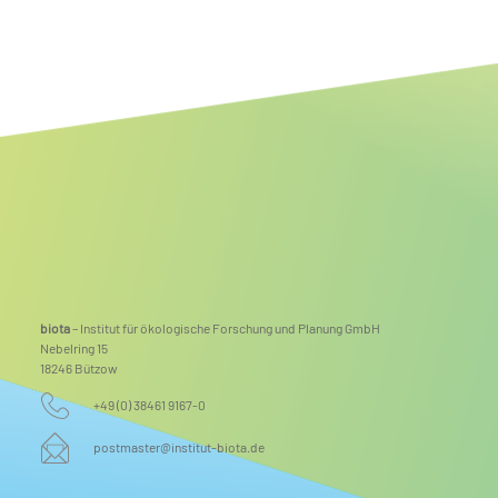
ss- und
Mehr Raum für Natur: Renaturierung der
,
abgeschlossen
biota
– Institut für ökologische Forschung und Planung GmbH
Nebelring 15
18246 Bützow
+49 (0) 38461 9167-0
postmaster@institut-biota.de