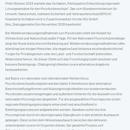
Mitte Oktober 2023 startete das Vorhaben „Partizipative Entwicklung regionaler
Lösungsansätze für den Moorbodenschutz“. Das vom Bundesministerium für
Umwelt, Naturschutz, nukleare Sicherheit und Verbraucherschutz (BMUV)
finanzierte Vorhaben wird in Zusammenarbeit mit der IKU GmbH
(die_Dialoggestalter) bis November 2026 bearbeitet.
Bei Wiedervernässungsmaßnahmen von Moorböden steht der Nutzen für
Klimaschutz und Naturschutz außer Frage. Mit der Nationalen Moorschutzstrategie
zeigt der Bund diese enorme Bedeutung auf. Wiedervernässungsmaßnahmen rufen
allerdings bei einigen Menschen, die negative (und teilweise existenzbedrohliche)
Folgen für Privateigentum oder die Land- und Forstwirtschaft befürchten,
Widerstand hervor. An dieser Stelle soll das Forschungsprojekt ansetzen und
bessere Beteiligungs-/Dialogmöglichkeiten sowie alternative Angebote
herausarbeiten.
Auf Basis von nationaler und internationaler Recherche zu
Moorbodenschutzkonzepten werden daher Erkenntnisse über alternative
Bewirtschaftungsformen und Nutzungsmöglichkeiten von wiedervernässten
Moorböden zusammengetragen und außerdem Kriterien für die Auswahl von drei
nationalen Moorregionen abgeleitet. Für die ausgewählten Moorregionen sollen
regionale Beteiligungskonzepte entwickelt und anschließend in
Beteiligungsprozessen aufgearbeitet werden. Daneben sollen die drei
Moorregionen durch ein überregionales Dialogforum in den direkten Austausch
gelangen. Diese sollen dem Wissensaustausch zwischen den Akteuren
untereinander sowie mit Experten dienen. Der gesamte Prozess soll