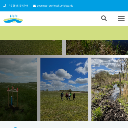
+49 38461 9167-0
postmaster@institut-biota.de