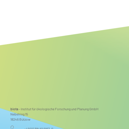
Mehr Raum für Natur: Renaturierung der Steinhäger Bek
abgeschlossen
biota
– Institut für ökologische Forschung und Planung GmbH
Nebelring 15
18246 Bützow
+49 (0) 38461 9167-0