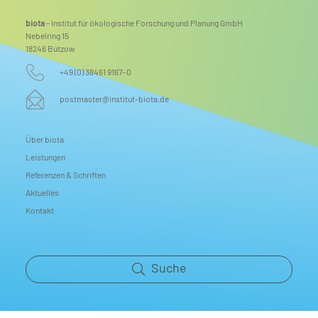
biota
– Institut für ökologische Forschung und Planung GmbH
Nebelring 15
18246 Bützow
+49 (0) 38461 9167-0
postmaster@institut-biota.de
Über biota
Leistungen
Referenzen & Schriften
Aktuelles
Kontakt
Suche