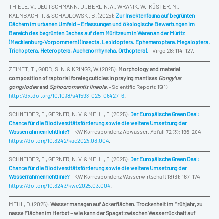
THIELE, V., DEUTSCHMANN, U., BERLIN, A., WRANIK, W., KÜSTER, M.,
KALMBACH, T. & SCHADLOWSKI, B. (2025):
Zur Insektenfauna auf begrünten
Dächern im urbanen Umfeld – Erfassungen und ökologische Bewertungen im
Bereich des begrünten Daches auf dem Müritzeum in Waren an der Müritz
(Mecklenburg-Vorpommern) (Insecta, Lepidoptera, Ephemeroptera, Megaloptera,
Trichoptera, Heteroptera, Auchenorrhyncha, Orthoptera).
– Virgo 28: 114-127.
ZEIMET, T., GORB, S. N. & KRINGS, W. (2025):
Morphology and material
composition of raptorial foreleg cuticles in praying mantises
Gongylus
gongylodes
and
Sphodromantis lineola.
–
Scientific Reports 15(1),
http://dx.doi.org/10.1038/s41598-025-06427-6
.
SCHNEIDER, P., GERNER, N. V. & MEHL, D. (2025):
Der Europäische Green Deal:
Chance für die Biodiversitätsförderung sowie die weitere Umsetzung der
Wasserrahmenrichtlinie?
– KW Korrespondenz Abwasser, Abfall 72 (3): 196-204,
https://doi.org/10.3242/kae2025.03.004
.
SCHNEIDER, P., GERNER, N. V. & MEHL, D. (2025):
Der Europäische Green Deal:
Chance für die Biodiversitätsförderung sowie die weitere Umsetzung der
Wasserrahmenrichtlinie?
– KW Korrespondenz Wasserwirtschaft 18 (3): 167-174,
https://doi.org/10.3243/kwe2025.03.004
.
MEHL, D. (2025):
Wasser managen auf Ackerflächen. Trockenheit im Frühjahr, zu
nasse Flächen im Herbst – wie kann der Spagat zwischen Wasserrückhalt auf