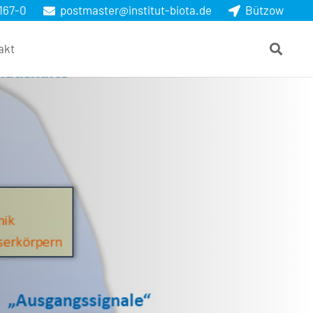
167-0
postmaster@institut-biota.de
Bützow
akt