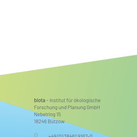
Faunist/Biologe für Wirbeltiere
mit Schwerpunkt Ornithologie
biota
– Institut für ökologische
Forschung und Planung GmbH
Nebelring 15
18246 Bützow
+49 (0) 38461 9167-0