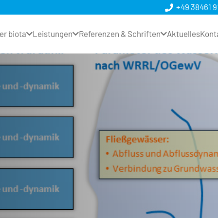
+49 38461 9
er biota
Leistungen
Referenzen & Schriften
Aktuelles
Kont