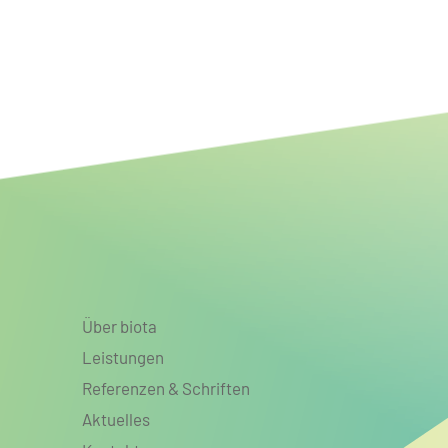
Bundesweites Potenzial
resilienterer Fluss- und
Auenlandschaften für mehr
Biodiversität, Klimaanpassung
und Klimaschutz
Über biota
Leistungen
Referenzen & Schriften
Aktuelles