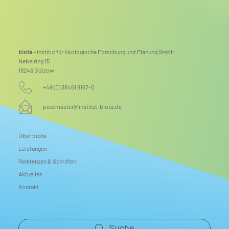
al resilienterer Fluss- und
Mehr Raum für Natur
r mehr Biodiversität,
abgeschlossen
 Klimaschutz
biota
– Institut für ökologische Forschung und Planung GmbH
Nebelring 15
18246 Bützow
+49 (0) 38461 9167-0
postmaster@institut-biota.de
Über biota
Leistungen
Referenzen & Schriften
Aktuelles
Kontakt
Suche