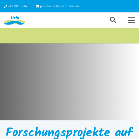
+49 38461 9167-0
postmaster@institut-biota.de
Forschungsprojekte auf