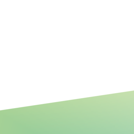
Bundesweites Potenzial
resilienterer Fluss- und
Auenlandschaften für mehr
Biodiversität, Klimaanpassung
und Klimaschutz