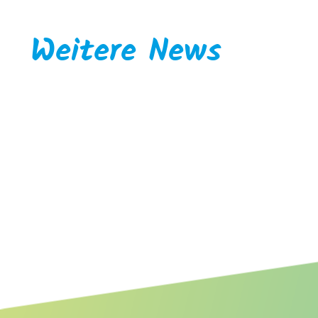
Weitere News
Faunist/Biologe für Wirbeltiere
mit Schwerpunkt Ornithologie