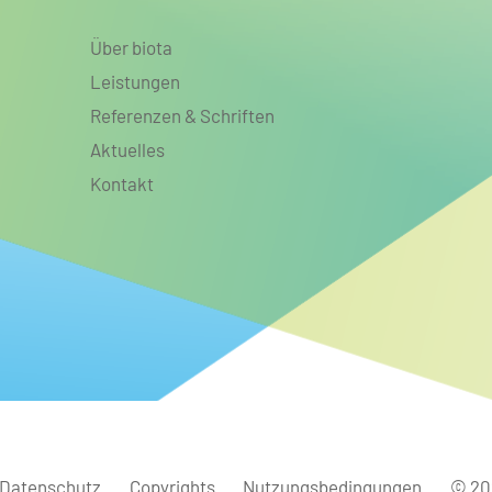
Über biota
Leistungen
Referenzen & Schriften
Aktuelles
Kontakt
Datenschutz
Copyrights
Nutzungsbedingungen
© 202