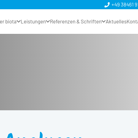
+49 38461 9
er biota
Leistungen
Referenzen & Schriften
Aktuelles
Kont