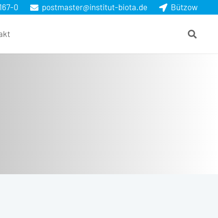
167-0
postmaster@institut-biota.de
Bützow
akt