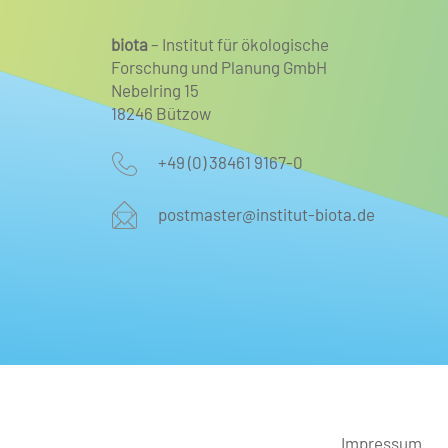
biota
– Institut für ökologische
Forschung und Planung GmbH
Nebelring 15
18246 Bützow
+49 (0) 38461 9167-0
postmaster@institut-biota.de
Impressum