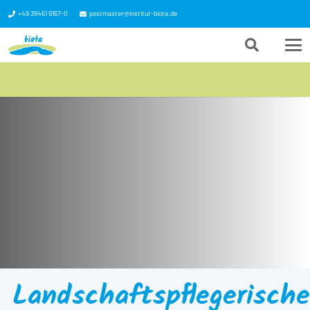
+49 38461 9167-0
postmaster@institut-biota.de
Landschaftspflegerische