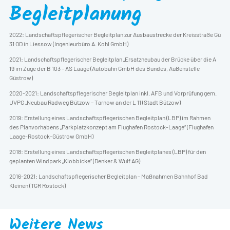
Begleitplanung
2022: Landschaftspflegerischer Begleitplan zur Ausbaustrecke der Kreisstraße Gü
31 OD in Liessow (Ingenieurbüro A. Kohl GmbH)
2021: Landschaftspflegerischer Begleitplan „Ersatzneubau der Brücke über die A
19 im Zuge der B 103 – AS Laage (Autobahn GmbH des Bundes, Außenstelle
Güstrow)
2020-2021: Landschaftspflegerischer Begleitplan inkl. AFB und Vorprüfung gem.
UVPG „Neubau Radweg Bützow – Tarnow an der L 11 (Stadt Bützow)
2019: Erstellung eines Landschaftspflegerischen Begleitplan (LBP) im Rahmen
des Planvorhabens „Parkplatzkonzept am Flughafen Rostock-Laage“ (Flughafen
Laage-Rostock-Güstrow GmbH)
2018: Erstellung eines Landschaftspflegerischen Begleitplanes (LBP) für den
geplanten Windpark „Klobbicke“ (Denker & Wulf AG)
2016-2021: Landschaftspflegerischer Begleitplan – Maßnahmen Bahnhof Bad
Kleinen (TGR Rostock)
Weitere News