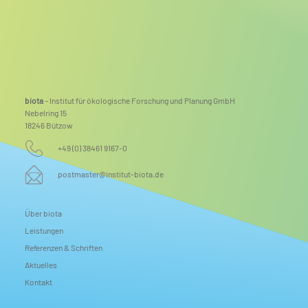
biota
– Institut für ökologische Forschung und Planung GmbH
Nebelring 15
18246 Bützow
+49 (0) 38461 9167-0
postmaster@institut-biota.de
Über biota
Leistungen
Referenzen & Schriften
Aktuelles
Kontakt