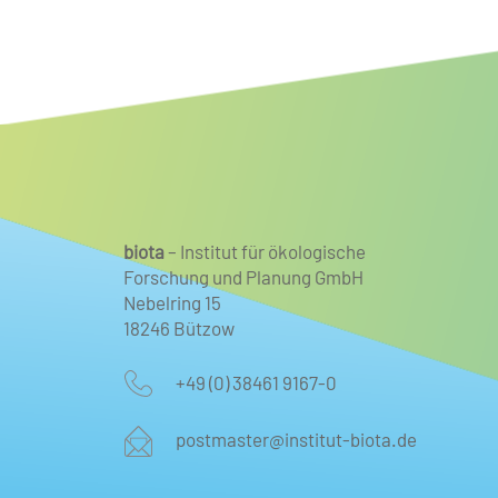
mit Schwerpunkt Ornithologie
biota
– Institut für ökologische
Forschung und Planung GmbH
Nebelring 15
18246 Bützow
+49 (0) 38461 9167-0
postmaster@institut-biota.de