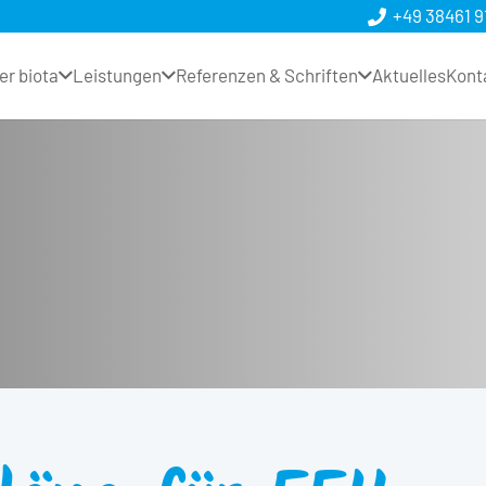
+49 38461 9
er biota
Leistungen
Referenzen & Schriften
Aktuelles
Kont