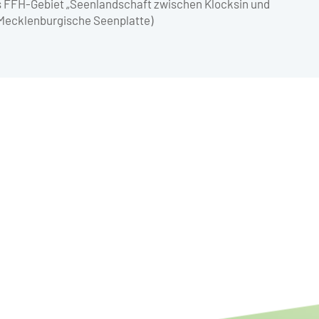
 FFH-Gebiet „Seenlandschaft zwischen Klocksin und
 Mecklenburgische Seenplatte)
Bundesweites Potenzial
resilienterer Fluss- und