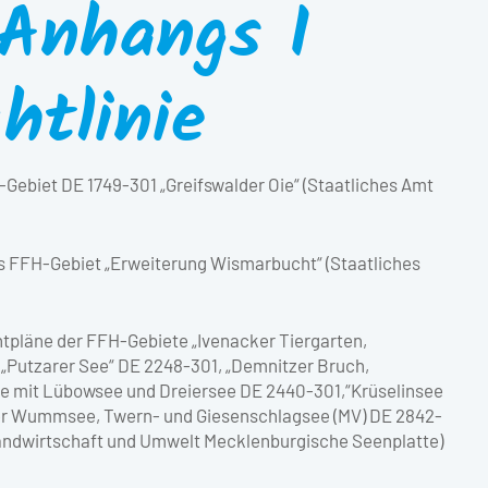
 Anhangs I
htlinie
ebiet DE 1749-301 „Greifswalder Oie“ (Staatliches Amt
s FFH-Gebiet „Erweiterung Wismarbucht“ (Staatliches
tpläne der FFH-Gebiete „Ivenacker Tiergarten,
Putzarer See“ DE 2248-301, „Demnitzer Bruch,
e mit Lübowsee und Dreiersee DE 2440-301,“Krüselinsee
r Wummsee, Twern- und Giesenschlagsee (MV) DE 2842-
andwirtschaft und Umwelt Mecklenburgische Seenplatte)