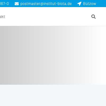
167-0
postmaster@institut-biota.de
Bützow
akt