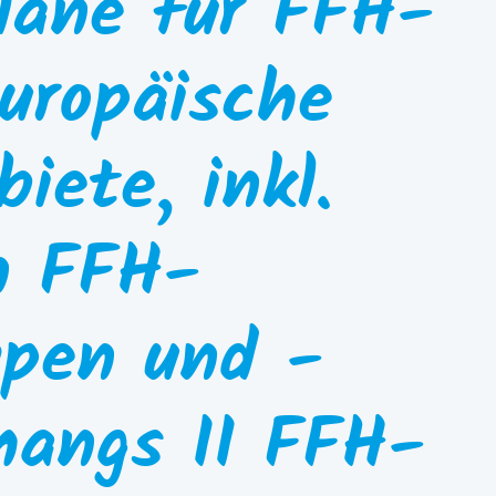
äne für FFH-
uropäische
iete, inkl.
n FFH-
pen und -
hangs II FFH-