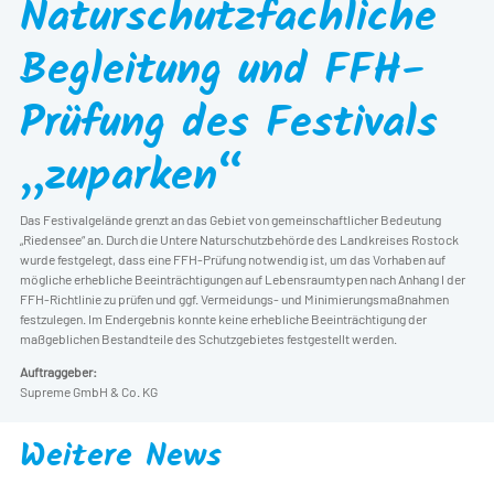
Naturschutzfachliche
Begleitung und FFH-
Prüfung des Festivals
„zuparken“
Das Festivalgelände grenzt an das Gebiet von gemeinschaftlicher Bedeutung
„Riedensee“ an. Durch die Untere Naturschutzbehörde des Landkreises Rostock
wurde festgelegt, dass eine FFH-Prüfung notwendig ist, um das Vorhaben auf
mögliche erhebliche Beeinträchtigungen auf Lebensraumtypen nach Anhang I der
FFH-Richtlinie zu prüfen und ggf. Vermeidungs- und Minimierungsmaßnahmen
festzulegen. Im Endergebnis konnte keine erhebliche Beeinträchtigung der
maßgeblichen Bestandteile des Schutzgebietes festgestellt werden.
Auftraggeber:
Supreme GmbH & Co. KG
Weitere News