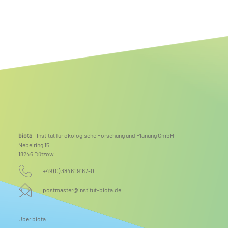
Mehr Raum für Natur: Renaturierung der Steinhäger Bek
abgeschlossen
biota
– Institut für ökologische Forschung und Planung GmbH
Nebelring 15
18246 Bützow
+49 (0) 38461 9167-0
postmaster@institut-biota.de
Über biota