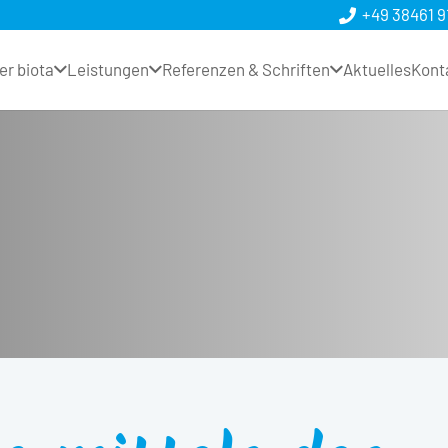
+49 38461 9
er biota
Leistungen
Referenzen & Schriften
Aktuelles
Kont