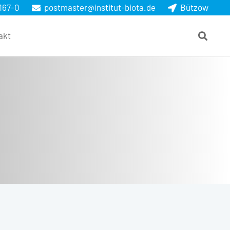
167-0
postmaster@institut-biota.de
Bützow
akt