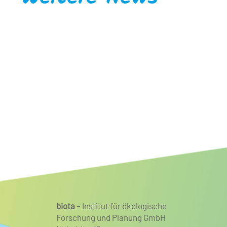
Faunist/Biologe für Wirbeltiere
mit Schwerpunkt Ornithologie
biota
– Institut für ökologische
Forschung und Planung GmbH