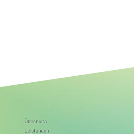
Bundesweites Potenzial
resilienterer Fluss- und
Auenlandschaften für mehr
Biodiversität, Klimaanpassung
und Klimaschutz
Über biota
Leistungen