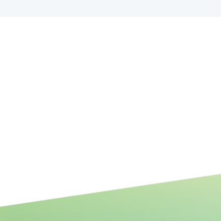
Bundesweites Potenzial
resilienterer Fluss- und
Auenlandschaften für mehr
Biodiversität, Klimaanpassung
und Klimaschutz