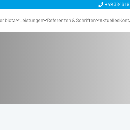
+49 38461 9
er biota
Leistungen
Referenzen & Schriften
Aktuelles
Kont