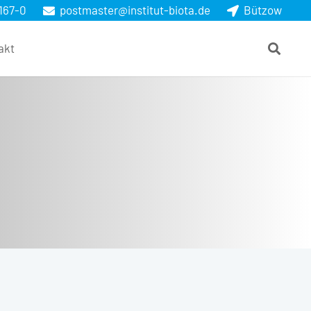
167-0
postmaster@institut-biota.de
Bützow
akt