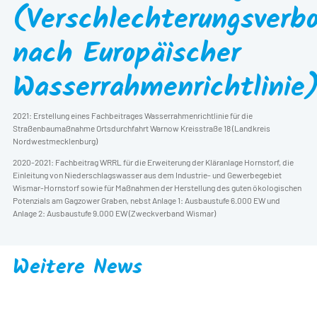
(Verschlechterungsverb
nach Europäischer
Wasserrahmenrichtlinie
2021: Erstellung eines Fachbeitrages Wasserrahmenrichtlinie für die
Straßenbaumaßnahme Ortsdurchfahrt Warnow Kreisstraße 18 (Landkreis
Nordwestmecklenburg)
2020-2021: Fachbeitrag WRRL für die Erweiterung der Kläranlage Hornstorf, die
Einleitung von Niederschlagswasser aus dem Industrie- und Gewerbegebiet
Wismar-Hornstorf sowie für Maßnahmen der Herstellung des guten ökologischen
Potenzials am Gagzower Graben, nebst Anlage 1: Ausbaustufe 6.000 EW und
Anlage 2: Ausbaustufe 9.000 EW (Zweckverband Wismar)
Weitere News