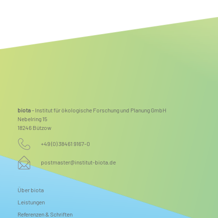
Mehr Raum für Natur: Renaturierung der Steinhäger Bek
abgeschlossen
biota
– Institut für ökologische Forschung und Planung GmbH
Nebelring 15
18246 Bützow
+49 (0) 38461 9167-0
postmaster@institut-biota.de
Über biota
Leistungen
Referenzen & Schriften