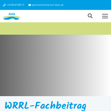
+49 38461 9167-0
postmaster@institut-biota.de
WRRL-Fachbeitrag