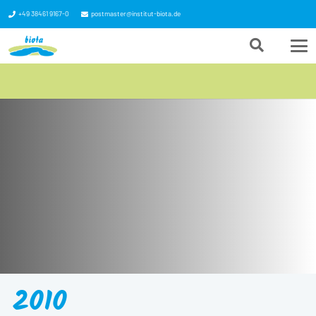
+49 38461 9167-0
postmaster@institut-biota.de
2010