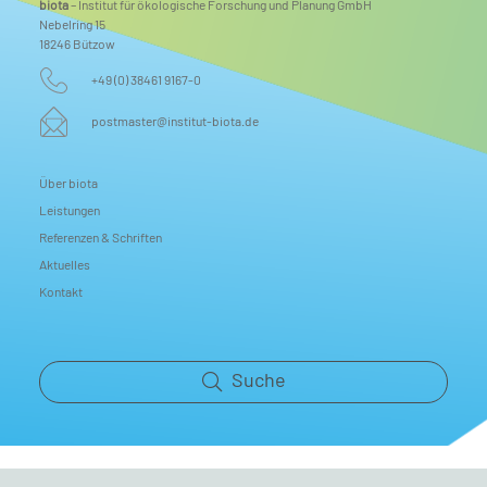
biota
– Institut für ökologische Forschung und Planung GmbH
Nebelring 15
18246 Bützow
+49 (0) 38461 9167-0
postmaster@institut-biota.de
Über biota
Leistungen
Referenzen & Schriften
Aktuelles
Kontakt
Suche
Impressum