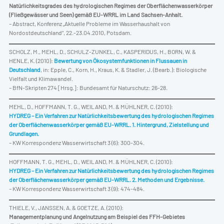
Natürlichkeitsgrades des hydrologischen Regimes der Oberflächenwasserkörper
(Fließgewässer und Seen) gemäß EU-WRRL im Land Sachsen-Anhalt.
– Abstract, Konferenz „Aktuelle Probleme im Wasserhaushalt von
Nordostdeutschland“, 22.-23.04.2010, Potsdam.
SCHOLZ, M., MEHL, D., SCHULZ-ZUNKEL, C., KASPERIDUS, H., BORN, W. &
HENLE, K. (2010):
Bewertung von Ökosystemfunktionen in Flussauen in
Deutschland
, in: Epple, C., Korn, H., Kraus, K. & Stadler, J. (Bearb.): Biologische
Vielfalt und Klimawandel.
– BfN-Skripten 274 [Hrsg.]: Bundesamt für Naturschutz: 26-28.
MEHL, D., HOFFMANN, T. G., WEILAND, M. & MÜHLNER, C. (2010):
HYDREG – Ein Verfahren zur Natürlichkeitsbewertung des hydrologischen Regimes
der Oberflächenwasserkörper gemäß EU-WRRL. 1. Hintergrund, Zielstellung und
Grundlagen.
– KW Korrespondenz Wasserwirtschaft 3 (6): 300-304.
HOFFMANN, T. G., MEHL, D., WEILAND, M. & MÜHLNER, C. (2010):
HYDREG – Ein Verfahren zur Natürlichkeitsbewertung des hydrologischen Regimes
der Oberflächenwasserkörper gemäß EU-WRRL. 2. Methoden und Ergebnisse.
– KW Korrespondenz Wasserwirtschaft 3 (9): 474-484.
THIELE, V., JANSSEN, A. & GOETZE, A. (2010):
Managementplanung und Angelnutzung am Beispiel des FFH-Gebietes