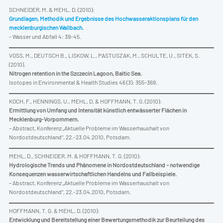
SCHNEIDER, M. & MEHL, D. (2010):
Grundlagen, Methodik und Ergebnisse des Hochwasseraktionsplans für den
mecklenburgischen Wallbach.
– Wasser und Abfall 4: 39-45.
VOSS, M., DEUTSCH B., LISKOW, L., PASTUSZAK, M., SCHULTE, U., SITEK, S.
(2010).
Nitrogen retention in the Szczecin Lagoon, Baltic Sea.
Isotopes in Environmental & Health Studies 46 (3): 355-369.
KOCH, F., HENNINGS, U., MEHL, D. & HOFFMANN, T. G. (2010):
Ermittlung von Umfang und Intensität künstlich entwässerter Flächen in
Mecklenburg-Vorpommern.
– Abstract, Konferenz „Aktuelle Probleme im Wasserhaushalt von
Nordostdeutschland“, 22.-23.04.2010, Potsdam.
MEHL, D., SCHNEIDER, M. & HOFFMANN, T. G. (2010):
Hydrologische Trends und Phänomene in Nordostdeutschland – notwendige
Konsequenzen wasserwirtschaftlichen Handelns und Fallbeispiele.
– Abstract, Konferenz „Aktuelle Probleme im Wasserhaushalt von
Nordostdeutschland“, 22.-23.04.2010, Potsdam.
HOFFMANN, T. G. & MEHL, D. (2010):
Entwicklung und Bereitstellung einer Bewertungsmethodik zur Beurteilung des