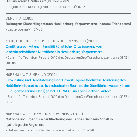
„Tollensetal mit Zuflüssen“ (DE 2245-302).
– angeln in Mecklenburg-Vorpommern 3 (2010): 16-18.
BERLIN, A. (2010):
Beitrag zur Köcherfliegenfauna Mecklenburg-Vorpommerns (Insecta: Trichoptera).
– Lauterbornia 71: 37-53.
KOCH, F., KÜCHLER, A., MEHL, D. & HOFFMANN, T. G. (2010):
Ermittlung von Art und Intensität künstlicher Entwässerung von
landwirtschaftlichen Nutzflächen in Mecklenburg-Vorpommern.
– Scientific Technical Report 10/10 des DeutschenGeoForschungszentrums (GFZ):
110-115.
HOFFMANN, T. & MEHL, D. (2010):
Entwicklung und Bereitstellung einer Bewertungsmethodik zur Beurteilung des
Natürlichkeitsgrades des hydrologischen Regimes der Oberflächenwasserkörper
(Fließgewässer und Seen) gemäß EU-WRRL im Land Sachsen-Anhalt.
– Scientific Technical Report 10/10 des DeutschenGeoForschungszentrums (GFZ):
68-76.
HOFFMANN, T. G., MEHL, D. & MÜHLNER, C. (2010):
Methode und Ergebnis einer Gliederung des Landes Sachsen-Anhalt in
hydrologische Regionen.
– Hallesches Jahrbuch für Geowissenschaften 32: 143-158.