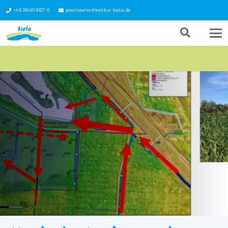
+49 38461 9167-0
postmaster@institut-biota.de