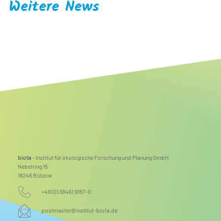
Weitere News
Mehr Raum für Natur: Renaturierung der Steinhäger Bek
abgeschlossen
biota
– Institut für ökologische Forschung und Planung GmbH
Nebelring 15
18246 Bützow
+49 (0) 38461 9167-0
postmaster@institut-biota.de