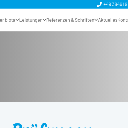
+49 38461 9
er biota
Leistungen
Referenzen & Schriften
Aktuelles
Kont