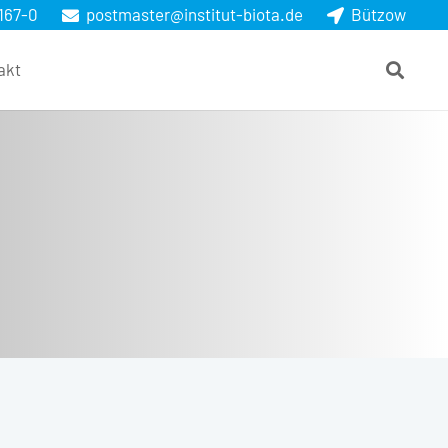
167-0
postmaster@institut-biota.de
Bützow
akt