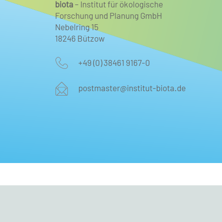
biota
– Institut für ökologische
Forschung und Planung GmbH
Nebelring 15
18246 Bützow
+49 (0) 38461 9167-0
postmaster@institut-biota.de
Impressum