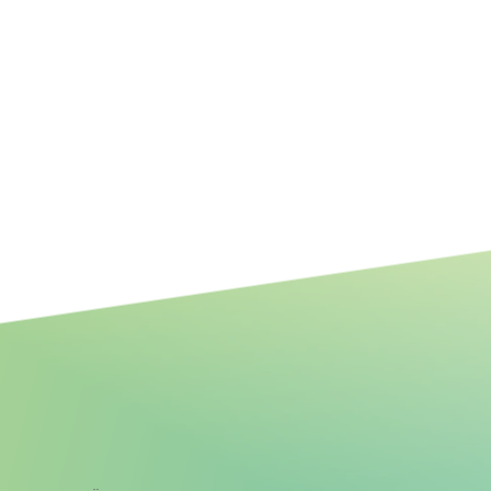
Bundesweites Potenzial
resilienterer Fluss- und
Auenlandschaften für mehr
Biodiversität, Klimaanpassung
und Klimaschutz