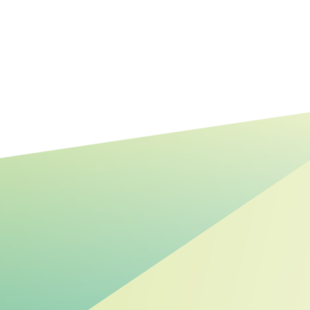
Mehr Raum für Natur:
Renaturierung der Steinhäger
Bek abgeschlossen