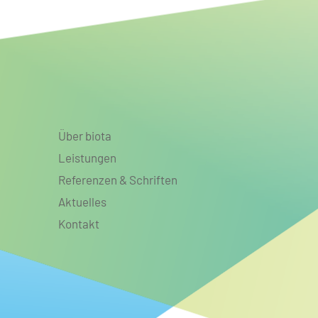
Auenlandschaften für mehr
Biodiversität, Klimaanpassung
und Klimaschutz
Über biota
Leistungen
Referenzen & Schriften
Aktuelles
Kontakt