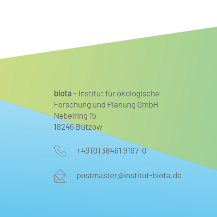
Faunist/Biologe für Wirbeltiere
mit Schwerpunkt Ornithologie
biota
– Institut für ökologische
Forschung und Planung GmbH
Nebelring 15
18246 Bützow
+49 (0) 38461 9167-0
postmaster@institut-biota.de