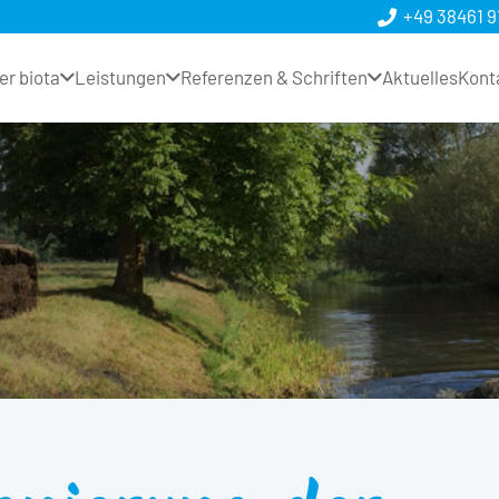
+49 38461 9
er biota
Leistungen
Referenzen & Schriften
Aktuelles
Kont