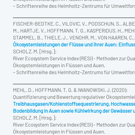
– Schriftenreihe des Helmholtz-Zentrums für Umweltfo
FISCHER-BEDTKE, C., VILOVIC, V., PODSCHUN, S., ALBER
M., HARTJE, V., HOFFMANN, T. G., KASPERIDUS, H., MEHL
STAMMEL, B., THIELE, J., VENOHR, M., VON HAAREN, C.
Ökosystemleistungen der Flüsse und ihrer Auen: Einflu
SCHOLZ, M. [Hrsg.]:
River Ecosystem Service Index (RESI) ‐ Methoden zur Qu
Ökosystemleistungen in Flüssen und Auen.
– Schriftenreihe des Helmholtz-Zentrums für Umweltfo
MEHL, D., HOFFMANN, T. G. & IWANOWSKI, J. (2020):
Quantifizierung und Bewertung regulativer Ökosystemle
Treibhausgasen/Kohlenstoffsequestrierung, Hochwasser
Bodenbildung in Auen sowie Kühlwirkung der Gewässer 
SCHOLZ, M. [Hrsg.]:
River Ecosystem Service Index (RESI) ‐ Methoden zur Qu
Ökosystemleistungen in Flüssen und Auen.