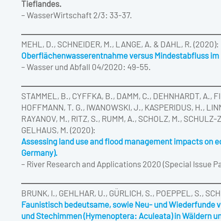
Tieflandes.
– WasserWirtschaft 2/3: 33-37.
MEHL, D., SCHNEIDER, M., LANGE, A. & DAHL, R. (2020):
Oberflächenwasserentnahme versus Mindestabfluss im 
– Wasser und Abfall 04/2020: 49-55.
STAMMEL, B., CYFFKA, B., DAMM, C., DEHNHARDT, A., FI
HOFFMANN, T. G., IWANOWSKI, J., KASPERIDUS, H., LIN
RAYANOV, M., RITZ, S., RUMM, A., SCHOLZ, M., SCHULZ-
GELHAUS, M. (2020):
Assessing land use and flood management impacts on ec
Germany).
– River Research and Applications 2020 (Special Issue Pa
BRUNK, I., GEHLHAR, U., GÜRLICH, S., POEPPEL, S., SCH
Faunistisch bedeutsame, sowie Neu- und Wiederfunde vo
und Stechimmen (Hymenoptera: Aculeata) in Wäldern u