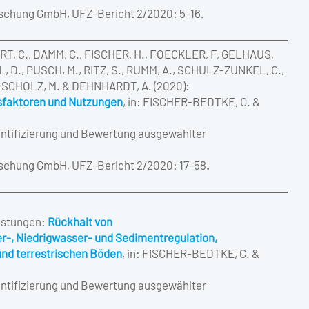
rschung GmbH, UFZ-Bericht 2/2020: 5-16.
T, C., DAMM, C., FISCHER, H., FOECKLER, F, GELHAUS,
, D., PUSCH, M., RITZ, S., RUMM, A., SCHULZ-ZUNKEL, C.,
, SCHOLZ, M. & DEHNHARDT, A. (2020):
ssfaktoren und Nutzungen
, in: FISCHER-BEDTKE, C. &
antifizierung und Bewertung ausgewählter
rschung GmbH, UFZ-Bericht 2/2020: 17-58
.
istungen:
Rückhalt von
‐, Niedrigwasser‐ und Sedimentregulation,
und terrestrischen Böden
, in: FISCHER-BEDTKE, C. &
antifizierung und Bewertung ausgewählter