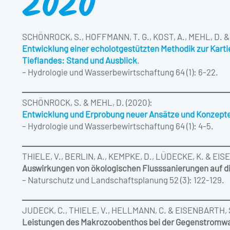
2020
SCHÖNROCK, S., HOFFMANN, T. G., KOST, A., MEHL, D. & 
Entwicklung einer echolotgestützten Methodik zur Kart
Tieflandes: Stand und Ausblick
.
– Hydrologie und Wasserbewirtschaftung 64 (1): 6-22.
SCHÖNROCK, S. & MEHL, D. (2020):
Entwicklung und Erprobung neuer Ansätze und Konzepte
– Hydrologie und Wasserbewirtschaftung 64 (1): 4-5.
THIELE, V., BERLIN, A., KEMPKE, D., LÜDECKE, K. & EIS
Auswirkungen von ökologischen Flusssanierungen auf di
– Naturschutz und Landschaftsplanung 52 (3): 122-129.
JUDECK, C., THIELE, V., HELLMANN, C. & EISENBARTH, S
Leistungen des Makrozoobenthos bei der Gegenstromwa