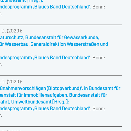
ltbundesamt [Hrsg.]:
undesprogramm „Blaues Band Deutschland“
.
Bonn:
r.
 D. (2020):
Naturschutz, Bundesanstalt für Gewässerkunde,
für Wasserbau, Generaldirektion Wasserstraßen und
undesprogramm „Blaues Band Deutschland“
.
Bonn:
r.
 D. (2020):
nahmenvorschlägen (Biotopverbund)“, in Bundesamt für
nstalt für Immobilienaufgaben, Bundesanstalt für
fahrt, Umweltbundesamt [Hrsg.]:
undesprogramm „Blaues Band Deutschland“
.
Bonn:
r.