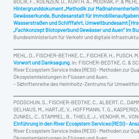
BOLIK, F., KOENZEN, U., KURTH, A., MODRAK, P. & MEHL,
Hintergrunddokument „Methodik zur Maßnahmenherleitun
Gewässerkunde, Bundesanstalt für Immobilienaufgaben,
Wasserstraßen und Schifffahrt, Umweltbundesamt [Hrs
„Fachkonzept Biotopverbund Gewässer und Auen“ im B
Bundesministerium für Verkehr und digitale Infrastruktu
MEHL, D., FISCHER-BETHKE, C., FISCHER, H., PUSCH, M.
Vorwort und Danksagung
, in: FISCHER-BEDTKE, C. & SC
River Ecosystem Service Index (RESI) ‐ Methoden zur Qu
Ökosystemleistungen in Flüssen und Auen.
– S
c
hriftenreihe des Helmholtz-Zentrums für Umweltfo
PODSCHUN, S., FISCHER-BEDTKE, C., ALBERT, C., DAMM,
GELHAUS, M., HARTJE, V., HOFFMANN, T. G., KASPERIDUS,
ZUNKEL, C., STAMMEL, B., THIELE, J., VENOHR, M., VON
Einführung in den River Ecosystem Services (RESI) ‐ Ans
River Ecosystem Service Index (RESI) ‐ Methoden zur Qu
Ökosystemleistungen in Flüssen und Auen.