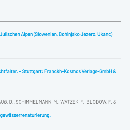
 Julischen Alpen (Slowenien, Bohinjsko Jezero, Ukanc)
chtfalter. – Stuttgart: Franckh-Kosmos Verlags-GmbH &
AUß, D., SCHIMMELMANN, M., WATZEK, F., BLODOW, F. &
ßgewässerrenaturierung.