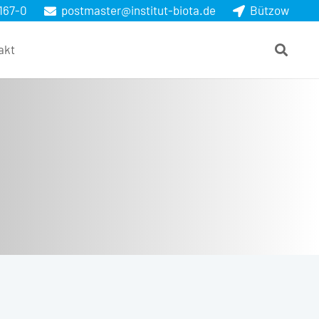
167-0
postmaster@institut-biota.de
Bützow
akt