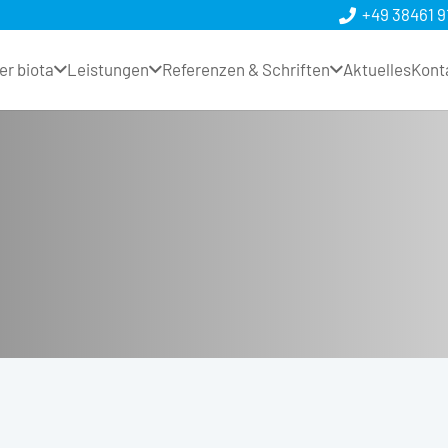
+49 38461 9
er biota
Leistungen
Referenzen & Schriften
Aktuelles
Kont