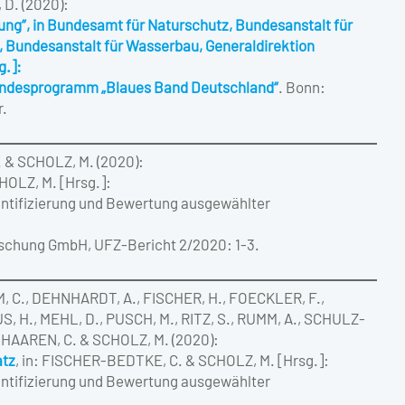
 D. (2020):
g“, in Bundesamt für Naturschutz, Bundesanstalt für
 Bundesanstalt für Wasserbau, Generaldirektion
g.]:
undesprogramm „Blaues Band Deutschland“
. Bonn:
r.
 & SCHOLZ, M. (2020):
HOLZ, M. [Hrsg.]:
antifizierung und Bewertung ausgewählter
rschung GmbH, UFZ-Bericht 2/2020: 1-3.
 C., DEHNHARDT, A., FISCHER, H., FOECKLER, F.,
 H., MEHL, D., PUSCH, M., RITZ, S., RUMM, A., SCHULZ-
 HAAREN, C. & SCHOLZ, M. (2020):
atz
, in: FISCHER-BEDTKE, C. & SCHOLZ, M. [Hrsg.]:
antifizierung und Bewertung ausgewählter