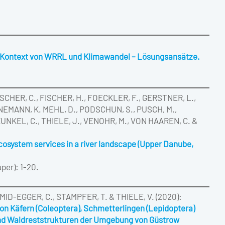
Kontext von WRRL und Klimawandel – Lösungsansätze.
SCHER, C., FISCHER, H., FOECKLER, F., GERSTNER, L.,
NEMANN, K. MEHL, D., PODSCHUN, S., PUSCH, M.,
ZUNKEL, C., THIELE, J., VENOHR, M., VON HAAREN, C. &
osystem services in a river landscape (Upper Danube,
per): 1-20.
MID-EGGER, C., STAMPFER, T. & THIELE, V. (2020):
n Käfern (Coleoptera), Schmetterlingen (Lepidoptera)
nd Waldreststrukturen der Umgebung von Güstrow